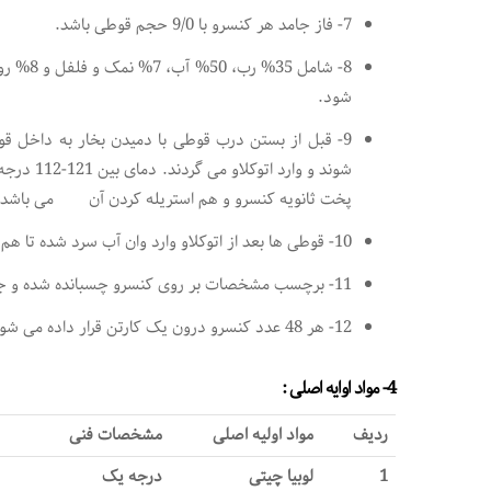
7- فاز جامد هر کنسرو با 9/0 حجم قوطی باشد.
8- شامل
شود.
9- قبل از بستن درب قوطی با دمیدن بخار به داخل 
پخت ثانویه کنسرو و هم استریله کردن آن می باشد.
10- قوطی ها بعد از اتوکلاو وارد وان آب سرد شده تا هم شسته شوند و هم خنک گردند تا مواد مغذی آن از دست نرود.
11- برچسب مشخصات بر روی کنسرو چسبانده شده و جهت گرفتن تأئید فروش وارد قرنطینه می گردند.
12- هر 48 عدد کنسرو درون یک کارتن قرار داده می شود.
4- مواد اوایه اصلی :
ردیف
مواد اولیه اصلی
مشخصات فنی
1
لوبیا چیتی
درجه یک