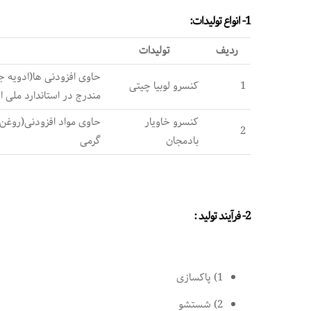
1- انواع تولیدات:
ردیف
تولیدات
1
کنسرو لوبیا چیتی
مندرج در استاندارد ملی ایران
کنسرو خاویار
2
بادمجان
گرمی
2- فرآیند تولید :
1) پاکسازی
2) شستشو