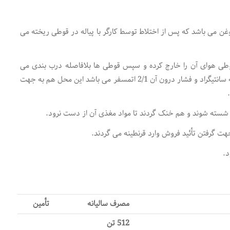
 35% رب، 50% آب، 7% نمک و فلفل و 8% روغن می باشد که پس از اختلاط توسط کارگر با پیاله در قوطی ریخته می
قوطی هوای آن را خارج کرده و سپس قوطی ها بلافاصله درب بندی می
شوند و وارد اتوکلاو می گردند. دمای بین 121-112 درجه سانتیگراد و فشار درون آن 2/1 اتمسفر می باشد این محل هم به جهت
مصرف سالیانه
تأمین
512 تن