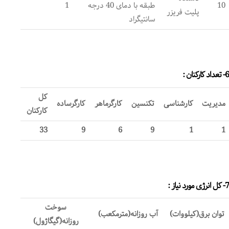
10
طبقه با دمای 40 درجه
1
پلیت فریزر
سانتیگراد
6- تعداد کارکنان :
کل
مدیریت
کارشناسی
تکنسین
کارگرماهر
کارگرساده
کارکنان
33
9
6
9
1
1
7- کل انرژی مورد نیاز :
سوخت
توان برق(کیلووات)
آب روزانه(مترمکعب)
روزانه(گیگاژول)