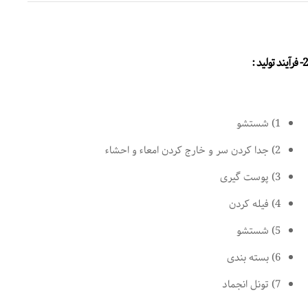
2- فرآیند تولید :
1) شستشو
2) جدا کردن سر و خارج کردن امعاء و احشاء
3) پوست گیری
4) فیله کردن
5) شستشو
6) بسته بندی
7) تونل انجماد