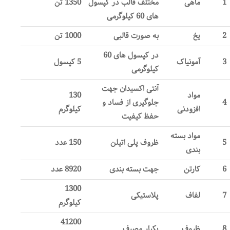
1
ماهی
مختلف قالب در کپسول
1350 تن
های 60 کیلوگرمی
2
یخ
به صورت قالبی
1000 تن
در کپسول های 60
3
آمونیاک
5 کپسول
کیلوگرمی
آنتی اکسیدان جهت
مواد
130
4
جلوگیری از فساد و
افزودنی
کیلوگرم
حفظ کیفیت
مواد بسته
5
ظروف پلی اتیلن
150 عدد
بندی
6
کارتن
جهت بسته بندی
8920 عدد
1300
7
لفاف
پلاستیکی
کیلوگرم
41200
8
ظروف
یکبار مصرف