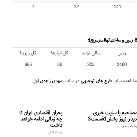
4
27
217
8- زمین و ساختمانها(مترمربع):
زمین
سالن تولید
کل انبارها
کل زیربنا
685
50
325
2400
مشاهده سایر
طرح های توجیهی
در سایت
مهدی زاهدی اول
مصاحبه با سایت خبری
بحران اقتصادی ایران تا
دیدار نیوز بخش1قسمت3
چه زمانی ادامه خواهد
داشت
پست بعدی
پست قبلی