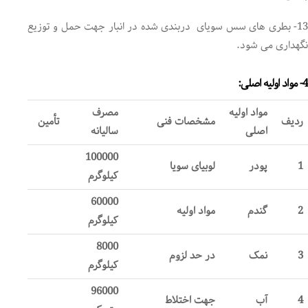
13- بطری های سس سویای دربندی شده در انبار جهت حمل و توزیع
نگهداری می شود.
4- مواد اولیه اصلی:
مواد اولیه
مصرف
ردیف
مشخصات فنی
تأمین
اصلی
سالیانه
100000
1
پودر
لوبیای سویا
کیلوگرم
60000
2
گندم
مواد اولیه
کیلوگرم
8000
3
نمک
در حد لزوم
کیلوگرم
96000
4
آب
جهت اختلاط