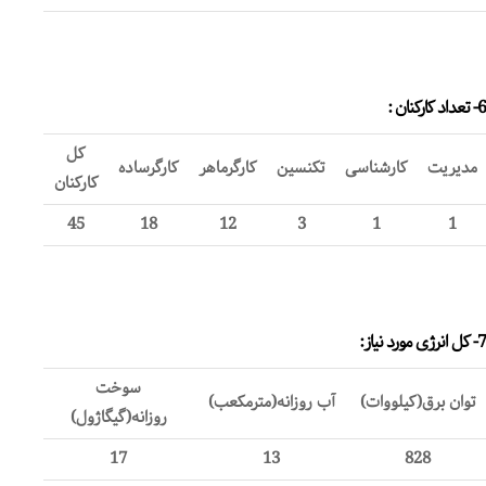
6- تعداد کارکنان :
کل
مدیریت
کارشناسی
تکنسین
کارگرماهر
کارگرساده
کارکنان
45
18
12
3
1
1
7- کل انرژی مورد نیاز:
سوخت
توان برق(کیلووات)
آب روزانه(مترمکعب)
روزانه(گیگاژول)
17
13
828