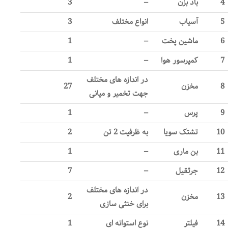
4
باد بزن
–
3
5
آسیاب
انواع مختلف
3
6
ماشین پخت
–
1
7
کمپرسور هوا
–
1
در اندازه های مختلف
8
مخزن
27
جهت تخمیر و میانی
9
پرس
–
1
10
تشتک سویا
به ظرفیت 2 تن
2
11
بن ماری
–
1
12
جرثقیل
–
7
در اندازه های مختلف
13
مخزن
2
برای خنثی سازی
14
فیلتر
نوع استوانه ای
1