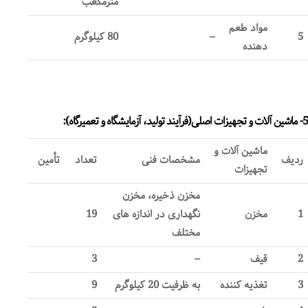
مترمکعب
مواد طعم
5
–
80 کیلوگرم
دهنده
5- ماشین آلات و تجهیزات اصلی(فرآیند تولید، آزمایشگاه و تعمیرگاه):
ماشین آلات و
ردیف
مشخصات فنی
تعداد
تأمین
تجهیزات
مخزن ذخیره، مخزن
1
مخزن
نگهداری در اندازه های
19
مختلف
2
قیف
–
3
3
تغذیه کننده
به ظرفیت 20 کیلوگرم
9