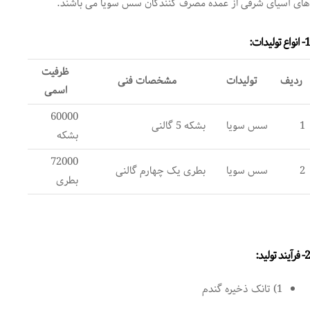
های آسیای شرقی از عمده مصرف کنندگان سس سویا می باشند.
1- انواع تولیدات:
ظرفیت
ردیف
تولیدات
مشخصات فنی
اسمی
60000
1
سس سویا
بشکه 5 گالنی
بشکه
72000
2
سس سویا
بطری یک چهارم گالنی
بطری
2- فرآیند تولید:
1) تانک ذخیره گندم