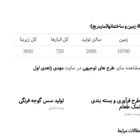
8- زمین و ساختمانها(مترمربع):
زمین
سالن تولید
کل انبارها
کل زیربنا
3045
720
2000
10700
مشاهده سایر
طرح های توجیهی
در سایت
مهدی زاهدی اول
طرح فرآوری و بسته بندی
تولید سس گوجه فرنگی
نمک طعام
پست قبلی
پست بعدی
مقالات مرتبط