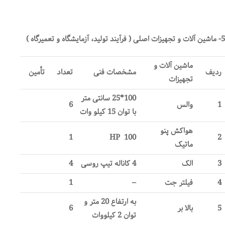
5- ماشین آلات و تجهیزات اصلی ( فرآیند تولید، آزمایشگاه و تعمیرگاه )
ماشین آلات و
ردیف
مشخصات فنی
تعداد
تأمین
تجهیزات
100*25 سانتی متر
1
والس
6
با توان 15 کیلو وات
هواکش پنو
1
HP
100
2
ماتیک
3
الک
4 کاناله تیپ روسی
4
4
فیلتر جت
–
1
به ارتفاع 20 متر و
5
بالا بر
6
توان 2 کیلووات