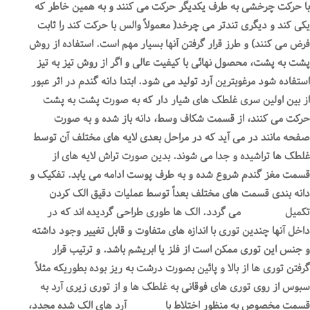
با حرکت چرخشی به طرف یکدیگر حرکت می کنند و به همین خاطر که
یکی کند و دیگری تندتر می چرخد( معمولاً والس با حرکت کند را ثابت
فرض می کنند) و طرز قرار گرفتن آنها بسیار مهم است. استفاده از روش
پشت به پشت، محصول نهائی با کیفیت عالی و اگر از روش تیز به تیز
استفاده شود مرغوبترین آرد تولید می شود. ابتدا دانه گندم در اثر عبور
از بین اولین سری غلطک های شیار دار که به صورت پشت به پشت
حرکت می کنند، از قسمت شکاف وسط، دانه باز شده و به صورت
صفحه مانند در می آید که در مراحل بعدی لایه های مختلف آن توسط
غلطک ها تراشیده و جدا می شوند. بدین صورت تراش لایه های از
قسمت مغز گندم شروع شده و به طرف پوست ادامه می یابد. تفکیک و
دانه بندی قسمت های مختلف بعداً توسط عملیات دقیق الک کردن
تکمیل می گردد. الک ها طوری طراحی گردیده اند که در
داخل آنها چندین توری با اندازه های متفاوت و قابل تغییر وجود داشته
و جنس این توری ممکن است از فلز یا ابریشم باشد. و ترتیب قرار
گرفتن توری ها از بالا و پائین بصورت درشت به ریز بوده بطوریکه مثلاً
سبوس از روی توری های فوقانی به غلطک ها و از توری زیری آرد به
قسمت مخصوص به منظور اختلاط با آرد های الک شده مجدد،