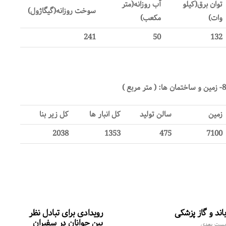
توان برق(کیلو
آب روزانه(متر
سوخت روزانه(گیگاژول)
وات)
مکعب)
241
50
132
8- زمین و ساختمان ها: ( متر مربع )
زمین
سالن تولید
کل انبار ها
کل زیر بنا
2038
1353
475
7100
باند و گاز پزشکی
رویدادی برای تبادل نظر
بین جوانان در سفیران
پست بعدی