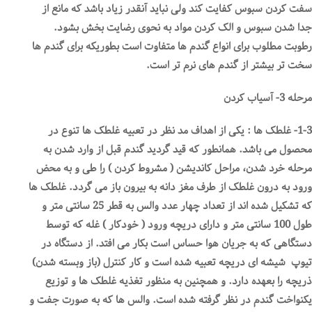
سفت کردن سبوس کفایت کند ولی نباید آنقدر زیاد باشد که مانع از
جدا شدن سبوس و الک کردن مواد به نحوی رضایت بخش بشود.
رطوبت مطلوب برای انواع گندم ها متفاوت است بطوریکه برای گندم ها
سخت تر بیشتر از گندم های نرم تر است.
مرحله 3- آسیاب کردن
1-3- غلطک ها : یکی از اهداف مد نظر در تعبیه غلطک ها تنوع در
محصول می باشد. همانطور که قید گردید گندم قبل از وارد شدن به
مرحله خرد شدن، مراحل کاندیشن ( مشروط کردن ) را طی و به محض
ورود به درون غلطک از طرف مغز دانه به بیرون باز می گردد. غلطک ها
که تشکیل شده اند از تعداد چهار عدد والس به قطر 25 سانتی متر و
طول 100 سانتی متر و دارای دریچه ورود ( خودکار ) غله که توسط
دستگاهی که به جریان هوا حساس است بکار می افتد. از دستگاه در
تیوپ شیشه ای دریچه تعبیه شده است و کار کنترل (باز وبسته شدن)
ذریچه را بعهده دارد. و همچنین به منظور تغذیه غلطک ها و توزیع
یکنواخت گندم در نظر گرفته شده است. والس ها که به صورت جفت و