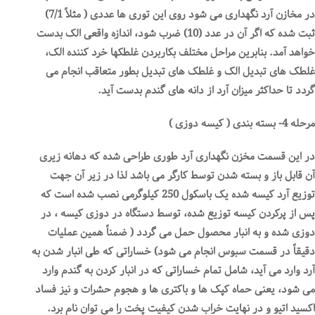
در مخازن آرد نگهداری می شود روی این توری ها عددی ( مثلاً 7/1)
ثبت شده که اگر آن در عدد (10) ضرب شود، اندازه واقعی الک بدست
خواهد آمد. بنابرین مراحل مختلف بکاربردن غلطکها خرد کننده الک،
غلطک های تبدیل الک و غلطک های تبدیل بطور متعاقب انجام می
گردد تا حداکثر میزان آرد از دانه های گندم بدست آید.
مرحله 4- بسته بندی ( کیسه دوزی )
در این قسمت مخزن نگهداری آرد طوری طراحی شده که دهانه زیری
آن قابل باز و بسته شدن توسط کارگر می باشد لذا در زیر آن جهت
توزیع آرد کیسه شده یک باسکول 250 کیلوگرمی نصب شده است که
پس از پرکردن کیسه توزیع شده، توسط دستگاه در دوزی کیسه ، در
دوزی شده و به انبار محصول حمل می گردد ( ضمناً همین عملیات
دقیقاً در قسمت سبوس انجام می شود) خساراتی که طی انبار شدن به
آرد وارد می آید، شامل تمام خساراتی که در انبار کردن به گندم وارد
می شود، یعنی حماه کپک ها و باکتری ها و هجوم حشرات و نیز فساد
اکسید اتیو و در نهایت خراب شدن کیفیت پخت را می توان نام برد.