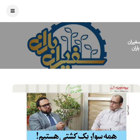
سفیران
باران