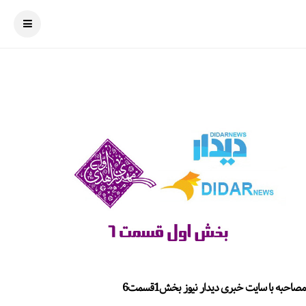
مصاحبه با سایت خبری دیدار نیوز بخش1قسمت6