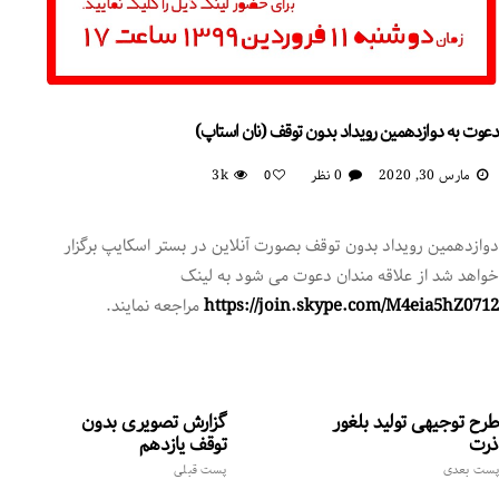
دعوت به دوازدهمین رویداد بدون توقف (نان استاپ)
مارس 30, 2020
0 نظر
3k
0
دوازدهمین رویداد بدون توقف بصورت آنلاین در بستر اسکایپ برگزار
خواهد شد از علاقه مندان دعوت می شود به لینک
https://join.skype.com/M4eia5hZ0712
مراجعه نمایند.
طرح توجیهی تولید بلغور
گزارش تصویری بدون
ذرت
توقف یازدهم
پست بعدی
پست قبلی