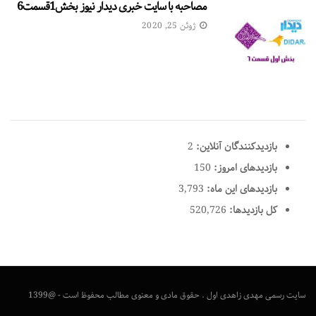
مصاحبه با سایت خبری دیدار نیوز بخش1قسمت6
ژوئن 25, 2020
بازدیدکنندگان آنلاین:
2
بازدیدهای امروز:
150
بازدیدهای این ماه:
3,793
کل بازدیدها:
520,726
سایت رسمی مهدی زاهدی اول . حقوق مادی و معنوی مطالب محفوظ است - @1399