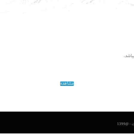
باشد.
مشاهده
@1399